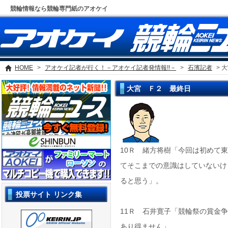
競輪情報なら競輪専門紙のアオケイ
HOME
>
アオケイ記者が行く！－アオケイ記者発情報!!－
>
石濱記者
> 
大宮 Ｆ２ 最終日
10Ｒ 緒方将樹「今回は初めて
てそこまでの意識はしていないけ
ると思う」。
投票サイト リンク集
11Ｒ 石井寛子「競輪祭の賞金
あり得ません」。