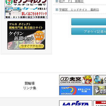
松戸 Ｆ1 前検日
宇都宮 ミッドナイト 最終日
アオケイ記者が
競輪場
リンク集