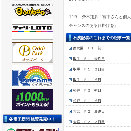
12Ｒ 斉木翔多「宮下さんと個
チャンスのある仕掛けを」。
石濱記者のこれまでの記事一覧
西武園 Ｆ１ 初日
取手 Ｆ１ 最終日
取手 Ｆ１ ２日目
取手 Ｆ１ 初日
松戸 Ｆ２ 初日
松戸 Ｆ１ 初日
大宮 Ｆ２ 最終日
各電子新聞 絶賛発売中！
大宮 Ｆ２ ２日目