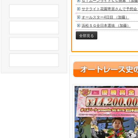
ＧⅠムーンライトＣＣ開幕 （加
サテライト花園寄居さんで予想会
オールスター4日目 （加藤）
浜松ＳＧ全日本選抜 （加藤）
全部見る