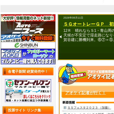
2026年08月11日
ＳＧオートレーＧＰ 初
12Ｒ 晴れならＳ1・青山周
天候が不安定で湿走路になり
賀谷建に勝機到来。⑥⑦＝⑤
各電子新聞 絶賛発売中！
アオケイ記者が行く！
ＳＳフェスタ２０２３ （加藤）
投票サイト リンク集