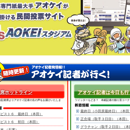
席ホットライン
アオケイ記者は今日も行
の記者席よりアオケイ記者の生の声をお届けいたしま
ツイッターもどき？ 本紙記者の独り言コーナ
最終日（小田原最終日）（本田
ピスト６ 最終日 （本田）
正念場（取手３日目）（本田）
ピスト６ 初日 （本田）
グラチャン（取手２日目）（本
米 （石濱）