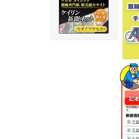
記者
特別競輪
す。
千葉
千葉
久留