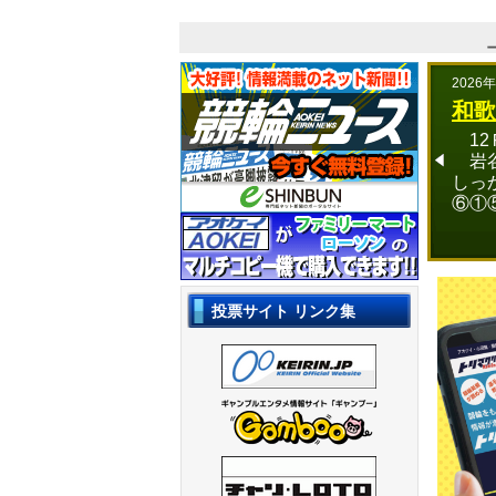
田原 第７７周
2026
和歌
12
岩谷
しっ
⑥①
投票サイト リンク集