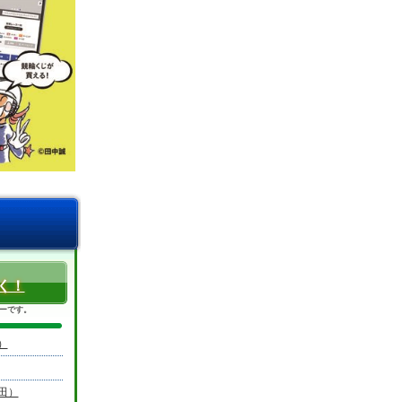
く！
ーです。
）
田）