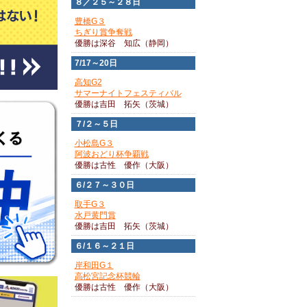
８／２５～２８日
豊橋G３
ちぎり賞争奪戦
優勝は深谷 知広（静岡）
7/17～20日
高知G2
サマーナイトフェスティバル
優勝は吉田 拓矢（茨城）
７/２～５日
小松島G３
阿波おどり杯争覇戦
優勝は古性 優作（大阪）
６/２７～３０日
取手G３
水戸黄門賞
優勝は吉田 拓矢（茨城）
６/１６～２１日
岸和田G１
高松宮記念杯競輪
優勝は古性 優作（大阪）