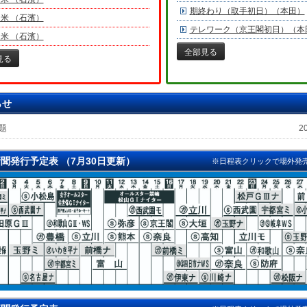
期終わり（取手初日）（本田）
米 （石濱）
テレワーク（京王閣初日）（本
米 （石濱）
全部見る
見る
らせ
题
2
新聞発行予定表 （7月30日更新）
※日程表クリックで場外発