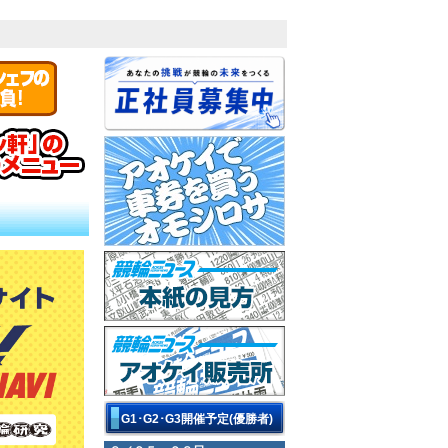
争奪戦開催！ 
2026年08月01日
 決勝
小田原記念 Ｇ３ 初日
決勝戦は11Ｒ！
初日特選には地元勢が４人大挙。なら
がＶ奪取。地元同士
郡司浩平が逃げちゃう？ 番手有利に和
のワンツーから３着
真久留が追い込み勝利！
12Ｒ ④①＝⑦に④⑦⑨
⑤・⑨
G1･G2･G3開催予定(優勝者)