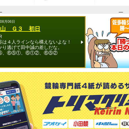
年記念北条早雲杯
年08月06日
2026年08月04日
山 Ｇ３ 初日
小田原記念 Ｇ３
Ｒ
レースカットがあり、
は４人ラインなら構えないよな！
捌き＆捲りで郡司浩平
かり逃げて田中誠の差しだな。
の佐々木龍が続き人気
⑤、⑥⑤①、⑥①②、⑥⑤②
探し！！
11Ｒ ①⑦から③・