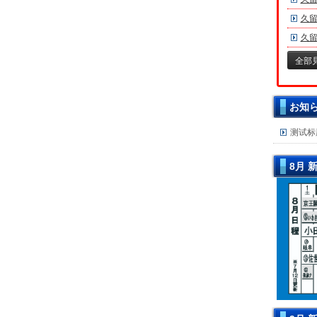
久留
久留
全部
お知
测试标
8月 