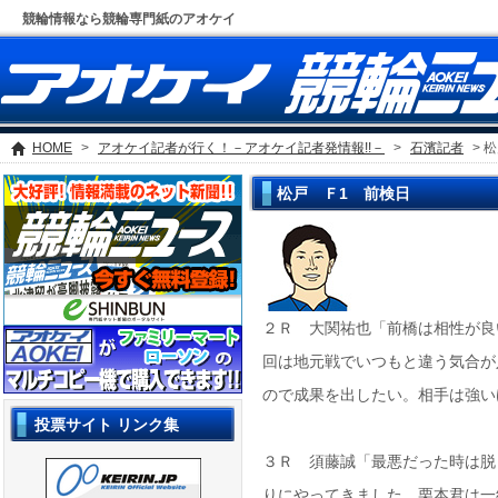
競輪情報なら競輪専門紙のアオケイ
HOME
>
アオケイ記者が行く！－アオケイ記者発情報!!－
>
石濱記者
> 
松戸 Ｆ1 前検日
２Ｒ 大関祐也「前橋は相性が良
回は地元戦でいつもと違う気合が
ので成果を出したい。相手は強い
投票サイト リンク集
３Ｒ 須藤誠「最悪だった時は脱
りにやってきました。栗本君は一