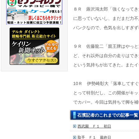
８Ｒ 蕗沢鴻太郎「強くなってき
に思っていないし、まだまだ力不
バンクなので、色気を出しすぎず
９Ｒ 佐藤龍二「親王牌はやっと
ど、それ以外は自分の走りはでき
という気持ちが出てきた。またイ
10Ｒ 伊勢崎彰大「落車してす
とって特別だし、この開催がキッ
でカバー。今回は気持ちで脚を補
石濱記者のこれまでの記事一覧
西武園 Ｆ１ 初日
取手 Ｆ１ 最終日