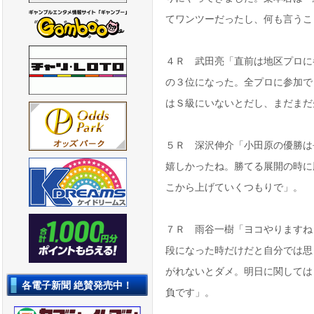
てワンツーだったし、何も言うこ
４Ｒ 武田亮「直前は地区プロに
の３位になった。全プロに参加で
はＳ級にいないとだし、まだまだ
５Ｒ 深沢伸介「小田原の優勝は
嬉しかったね。勝てる展開の時に
こから上げていくつもりで」。
７Ｒ 雨谷一樹「ヨコやりますね
段になった時だけだと自分では思
がれないとダメ。明日に関しては
各電子新聞 絶賛発売中！
負です」。