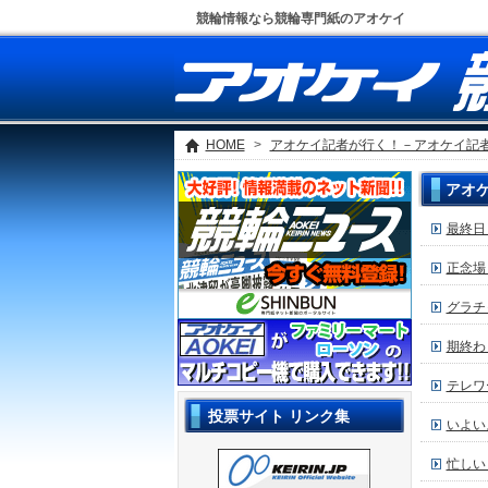
競輪情報なら競輪専門紙のアオケイ
HOME
>
アオケイ記者が行く！－アオケイ記者
アオ
最終日
正念場
グラチ
期終わ
テレワ
投票サイト リンク集
いよい
忙しい