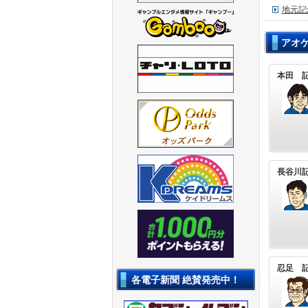
地元記
アオ
本田 
長谷川
忍足 
各電子新聞 絶賛発売中！