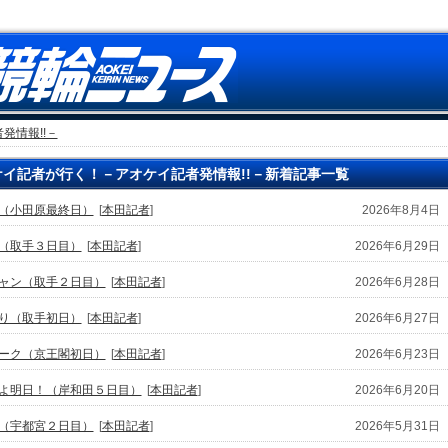
発情報!!－
ケイ記者が行く！－アオケイ記者発情報!!－新着記事一覧
（小田原最終日）
[
本田記者
]
2026年8月4日
（取手３日目）
[
本田記者
]
2026年6月29日
ャン（取手２日目）
[
本田記者
]
2026年6月28日
り（取手初日）
[
本田記者
]
2026年6月27日
ーク（京王閣初日）
[
本田記者
]
2026年6月23日
よ明日！（岸和田５日目）
[
本田記者
]
2026年6月20日
（宇都宮２日目）
[
本田記者
]
2026年5月31日