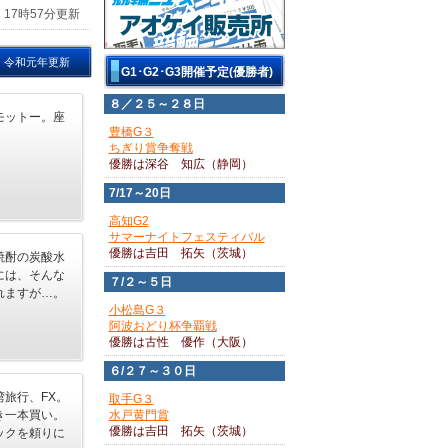
 17時57分更新
令和元年更新
G1･G2･G3開催予定(優勝者)
８／２５～２８日
モットー。座
豊橋G３
ちぎり賞争奪戦
優勝は深谷 知広（静岡）
7/17～20日
高知G2
サマーナイトフェスティバル
優勝は吉田 拓矢（茨城）
焼酎の炭酸水
には、そんな
７/２～５日
れますが…。
小松島G３
阿波おどり杯争覇戦
優勝は古性 優作（大阪）
６/２７～３０日
旅行、FX。
取手G３
水戸黄門賞
き一本買い。
優勝は吉田 拓矢（茨城）
ックを頼りに