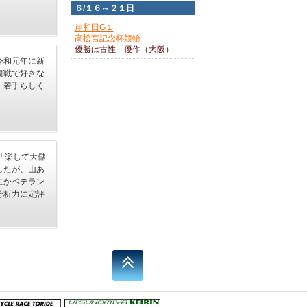
６/１６～２１日
岸和田G１
高松宮記念杯競輪
優勝は古性 優作（大阪）
令和元年に新
観戦で好きな
。若手らしく
！
「楽して大儲
したが、山あ
にかベテラン
分析力に定評