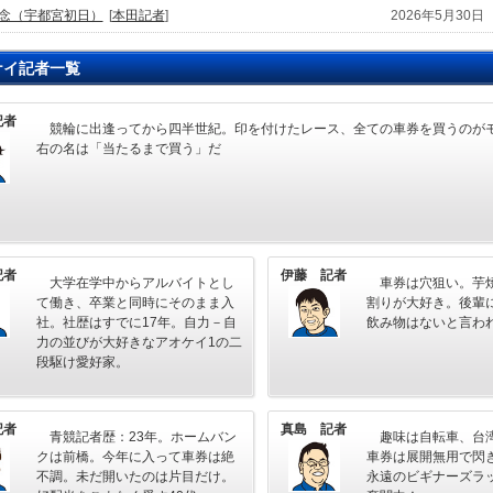
念（宇都宮初日）
[
本田記者
]
2026年5月30日
ケイ記者一覧
記者
競輪に出逢ってから四半世紀。印を付けたレース、全ての車券を買うのが
右の名は「当たるまで買う」だ
記者
伊藤 記者
大学在学中からアルバイトとし
車券は穴狙い。芋
て働き、卒業と同時にそのまま入
割りが大好き。後輩
社。社歴はすでに17年。自力－自
飲み物はないと言わ
力の並びが大好きなアオケイ1の二
段駆け愛好家。
記者
真島 記者
青競記者歴：23年。ホームバン
趣味は自転車、台湾
クは前橋。今年に入って車券は絶
車券は展開無用で閃
不調。未だ開いたのは片目だけ。
永遠のビギナーズラ