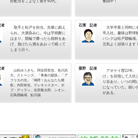
好配当をこよなく愛す40代。
奮闘中！
記者
石濱 記者
取手と松戸を担当。先輩に鍛え
大学卒業と同時に
られ、大酒呑みに。今は芋焼酎に
卒入社。趣味は野球
はまり、競輪で勝ったら祝杯をあ
バンクは松戸競輪場
げ、負けたら酒をあおって眠って
元気よく頑張ります
しまう日々。
記者
粟野 記者
山松ゆうきち、阿佐田哲也、色川武
アオケイ歴22年。
大、ストーンズ、「青春の蹉跌」「ア
け」を目指して入社
フリカの光」「嗚呼！おんなたち猥
り谷あり。いつの間
歌」内田裕也、テレキャスター、ボ
になっていた。鋭い
ブ・ディラン、生田敬太郎、シオン、
がある。
広島競輪場、鮎川誠