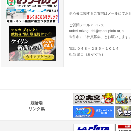
※応募に関するご質問はメールにてお
ご質問メールアドレス
aokei-mizoguchi@cpost.plala.or.jp
※件名に「社員募集」とお願いします
電話 ０４８－２８５－１０１４
担当 溝口（みぞぐち）
競輪場
リンク集