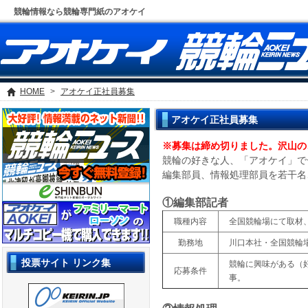
競輪情報なら競輪専門紙のアオケイ
HOME
>
アオケイ正社員募集
アオケイ正社員募集
※募集は締め切りました。沢山の
競輪の好きな人、「アオケイ」で
編集部員、情報処理部員を若干名
①編集部記者
職種内容
全国競輪場にて取材
勤務地
川口本社・全国競輪
投票サイト リンク集
競輪に興味がある（
応募条件
事。