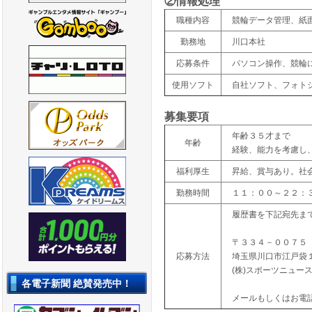
②情報処理
職種内容
競輪データ管理、紙面
勤務地
川口本社
応募条件
パソコン操作、競輪
使用ソフト
自社ソフト、フォト
募集要項
年齢３５才まで
年齢
経験、能力を考慮し
福利厚生
昇給、賞与あり。社
勤務時間
１１：００～２２：
履歴書を下記宛先ま
〒３３４－００７５
応募方法
埼玉県川口市江戸袋
(株)スポーツニュー
各電子新聞 絶賛発売中！
メールもしくはお電