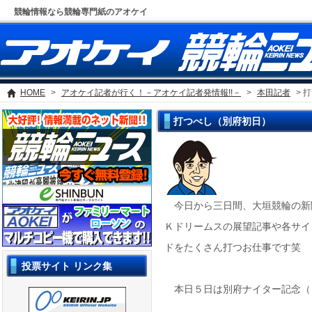
競輪情報なら競輪専門紙のアオケイ
HOME
>
アオケイ記者が行く！－アオケイ記者発情報!!－
>
本田記者
> 
打つべし（別府初日）
今日から三日間、大垣競輪の新
Ｋドリームスの展望記事や各サイ
ドをたくさん打つお仕事です笑
投票サイト リンク集
本日５日は別府ナイター記念（