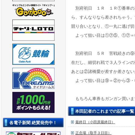
別府初日 １Ｒ １Ｒ①番車の
ら、すんなりなら差されちゃう。
競り合いとなり、①一丸に逃げ切
よって狙い目は①⑦⑤、①⑦＝
別府初日 ５Ｒ 苦戦続きの⑨
在だし、細切れ戦で３人ラインの
あとは②諸橋愛が差すか差さない
よって狙い目は⑨＝②から③・
もちろん車券もガンガン買いま
本田記者のこれまでの記事一覧
最終日（小田原最終日）
各電子新聞 絶賛発売中！
正念場（取手３日目）