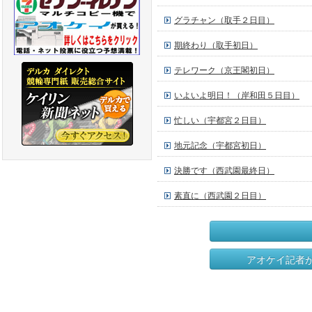
グラチャン（取手２日目）
期終わり（取手初日）
テレワーク（京王閣初日）
いよいよ明日！（岸和田５日目）
忙しい（宇都宮２日目）
地元記念（宇都宮初日）
決勝です（西武園最終日）
素直に（西武園２日目）
アオケイ記者が