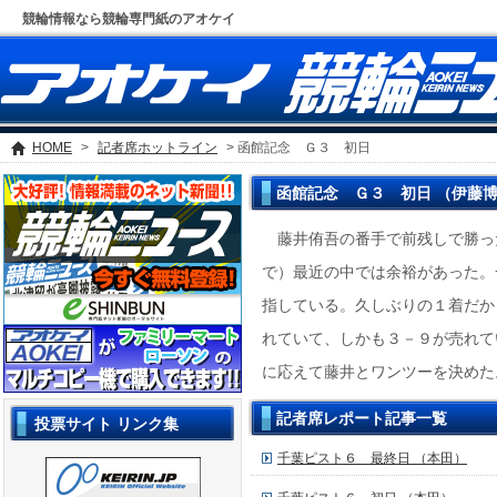
競輪情報なら競輪専門紙のアオケイ
HOME
>
記者席ホットライン
> 函館記念 Ｇ３ 初日
函館記念 Ｇ３ 初日 （伊藤
藤井侑吾の番手で前残しで勝っ
で）最近の中では余裕があった。
指している。久しぶりの１着だか
れていて、しかも３－９が売れて
に応えて藤井とワンツーを決めた
記者席レポート記事一覧
投票サイト リンク集
千葉ピスト６ 最終日 （本田）